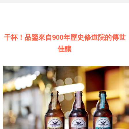
干杯！品鑒來自900年歷史修道院的傳世
佳釀