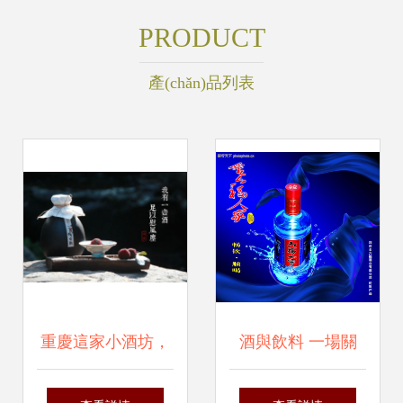
PRODUCT
產(chǎn)品列表
重慶這家小酒坊，
酒與飲料 一場關
一壺清酒慰風塵
(guān)于文化與口