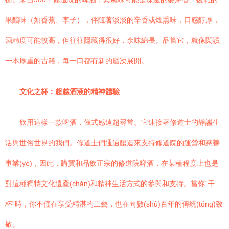
果酯味（如香蕉、李子），伴隨著淡淡的辛香或煙熏味，口感醇厚，
酒精度可能較高，但往往隱藏得很好，余味綿長。品嘗它，就像閱讀
一本厚重的古籍，每一口都有新的層次展開。
文化之杯：超越酒液的精神體驗
飲用這樣一款啤酒，儀式感遠超尋常。它連接著修道士的靜謐生
活與世俗世界的我們。修道士們通過釀造來支持修道院的運營和慈善
事業(yè)，因此，購買和品飲正宗的修道院啤酒，在某種程度上也是
對這種獨特文化遺產(chǎn)和精神生活方式的參與和支持。當你“干
杯”時，你不僅在享受精湛的工藝，也在向數(shù)百年的傳統(tǒng)致
敬。