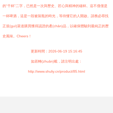
的“干杯”二字，已然是一次與歷史、匠心與精神的碰杯。這不僅僅是
一杯啤酒，這是一段被裝瓶的時光，等待懂它的人開啟。請務必尋找
正規(guī)渠道購買獲得認證的產(chǎn)品，以確保體驗到最純正的歷
史風味。Cheers！
更新時間：2026-06-19 15:16:45
如若轉(zhuǎn)載，請注明出處：
http://www.shuliy.cn/product/85.html