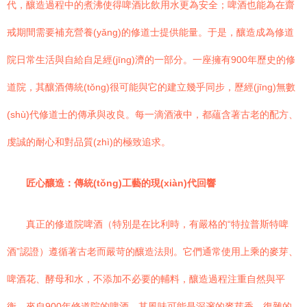
代，釀造過程中的煮沸使得啤酒比飲用水更為安全；啤酒也能為在齋
戒期間需要補充營養(yǎng)的修道士提供能量。于是，釀造成為修道
院日常生活與自給自足經(jīng)濟的一部分。一座擁有900年歷史的修
道院，其釀酒傳統(tǒng)很可能與它的建立幾乎同步，歷經(jīng)無數
(shù)代修道士的傳承與改良。每一滴酒液中，都蘊含著古老的配方、
虔誠的耐心和對品質(zhì)的極致追求。
匠心釀造：傳統(tǒng)工藝的現(xiàn)代回響
真正的修道院啤酒（特別是在比利時，有嚴格的“特拉普斯特啤
酒”認證）遵循著古老而嚴苛的釀造法則。它們通常使用上乘的麥芽、
啤酒花、酵母和水，不添加不必要的輔料，釀造過程注重自然與平
衡。來自900年修道院的啤酒，其風味可能是深邃的麥芽香、復雜的