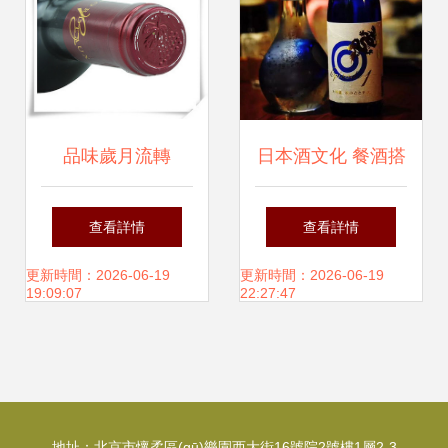
品味歲月流轉
日本酒文化 餐酒搭
(zhuǎn) 法國老橡
配如同戀愛結(jié)
查看詳情
查看詳情
樹干紅葡萄酒的供
婚，這份清酒配餐
更新時間：2026-06-19
更新時間：2026-06-19
19:09:07
22:27:47
應鏈傳奇與價值探
指南你要知道
析
地址：北京市懷柔區(qū)樂園西大街16號院2號樓1層2-3