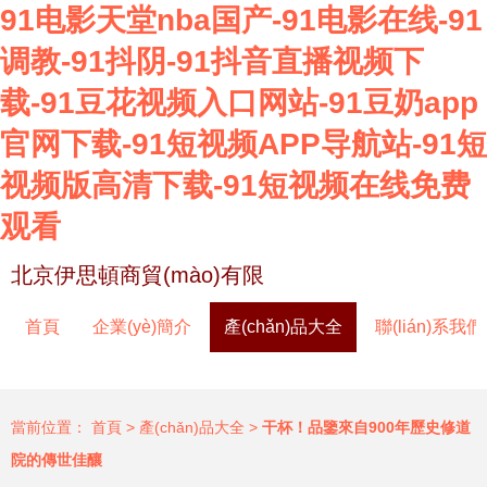
91电影天堂nba国产-91电影在线-91
调教-91抖阴-91抖音直播视频下
载-91豆花视频入口网站-91豆奶app
官网下载-91短视频APP导航站-91短
视频版高清下载-91短视频在线免费
观看
北京伊思頓商貿(mào)有限
首頁
企業(yè)簡介
產(chǎn)品大全
聯(lián)系我們
當前位置：
首頁
>
產(chǎn)品大全
>
干杯！品鑒來自900年歷史修道
院的傳世佳釀