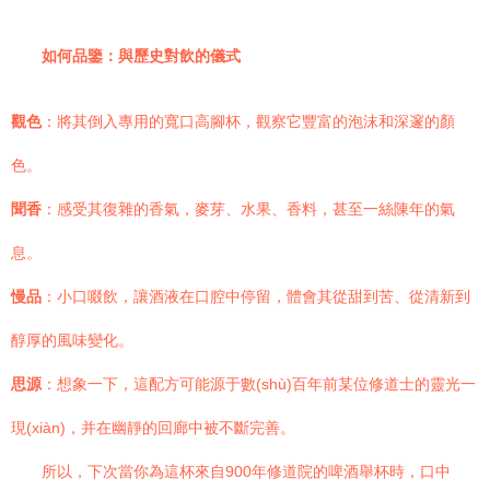
如何品鑒：與歷史對飲的儀式
觀色
：將其倒入專用的寬口高腳杯，觀察它豐富的泡沫和深邃的顏
色。
聞香
：感受其復雜的香氣，麥芽、水果、香料，甚至一絲陳年的氣
息。
慢品
：小口啜飲，讓酒液在口腔中停留，體會其從甜到苦、從清新到
醇厚的風味變化。
思源
：想象一下，這配方可能源于數(shù)百年前某位修道士的靈光一
現(xiàn)，并在幽靜的回廊中被不斷完善。
所以，下次當你為這杯來自900年修道院的啤酒舉杯時，口中