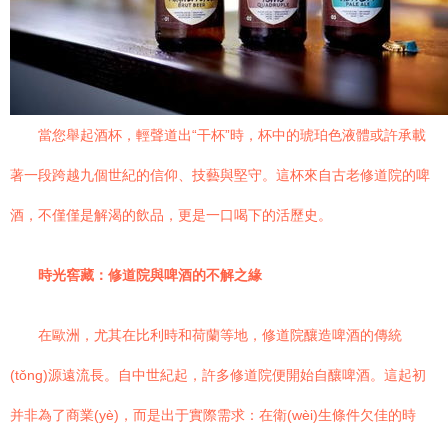
當您舉起酒杯，輕聲道出“干杯”時，杯中的琥珀色液體或許承載
著一段跨越九個世紀的信仰、技藝與堅守。這杯來自古老修道院的啤
酒，不僅僅是解渴的飲品，更是一口喝下的活歷史。
時光窖藏：修道院與啤酒的不解之緣
在歐洲，尤其在比利時和荷蘭等地，修道院釀造啤酒的傳統
(tǒng)源遠流長。自中世紀起，許多修道院便開始自釀啤酒。這起初
并非為了商業(yè)，而是出于實際需求：在衛(wèi)生條件欠佳的時